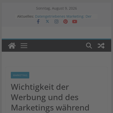
Zum
Sonntag, August 9, 2026
Inhalt
Aktuelles:
Datengetriebenes Marketing: Der
springen
Schlüssel zum Erfolg
Vergleichstest: Welche
Warenwirtschaftslösung passt zu
deinem Onlineshop?
Veränderung der Werbestrategien
in Krisenzeiten
Was ist Programmatic Advertising?
Auswirkungen von Negativwerbung
auf Marken
MARKETING
Wichtigkeit der
Werbung und des
Marketings während