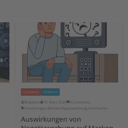
ALLGEMEIN
WERBUNG
Redaktion
10. März 2024
0 Comments
Auswirkungen
,
Marken
,
Negativwerbung
,
Verbraucher
Auswirkungen von
Negativwerbung auf Marken