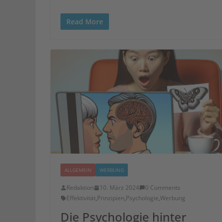
Read More
ALLGEMEIN
WERBUNG
Redaktion
10. März 2024
0 Comments
Effektivität
,
Prinzipien
,
Psychologie
,
Werbung
Die Psychologie hinter