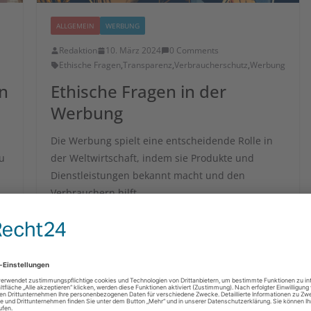
ALLGEMEIN
WERBUNG
Redaktion
10. März 2024
0 Comments
Ethische Fragen
,
Transparenz
,
Verbraucherschutz
,
Werbung
in
Ethische Fragen in der
Werbung
Die Werbung spielt eine entscheidende Rolle in
u
der Weltwirtschaft, indem sie Produkte und
Dienstleistungen bekannt macht und den
Verbrauchern hilft,
Read More