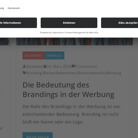
ALLGEMEIN
WERBUNG
Redaktion
10. März 2024
0 Comments
Branding
,
Markenbekanntheit
,
Markenidentität
,
Werbung
Die Bedeutung des
r
Brandings in der Werbung
Die Rolle des Brandings in der Werbung ist von
entscheidender Bedeutung. Branding ist nicht
bloß ein Name oder ein Logo,
er
Read More