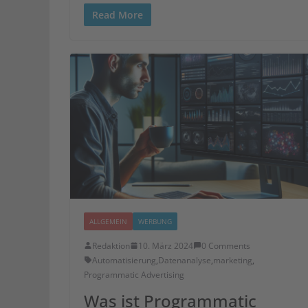
Read More
ALLGEMEIN
WERBUNG
Redaktion
10. März 2024
0 Comments
Automatisierung
,
Datenanalyse
,
marketing
,
Programmatic Advertising
Was ist Programmatic