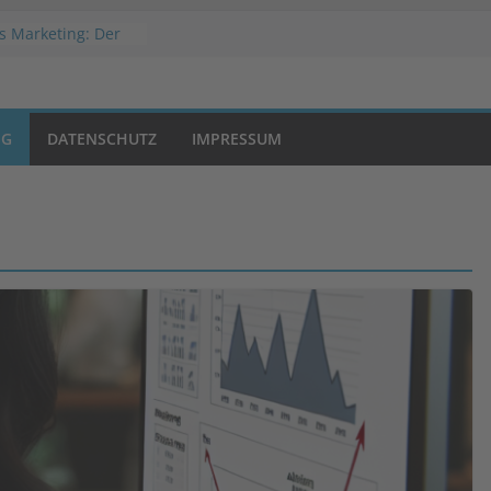
s Marketing: Der
folg
Welche
slösung passt zu
hop?
NG
DATENSCHUTZ
IMPRESSUM
 Werbestrategien
atic Advertising?
on Negativwerbung