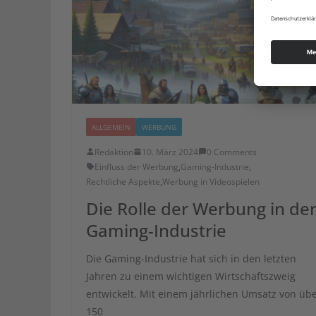
ALLGEMEIN
WERBUNG
Redaktion
10. März 2024
0 Comments
Einfluss der Werbung
,
Gaming-Industrie
,
Rechtliche Aspekte
,
Werbung in Videospielen
Die Rolle der Werbung in de
Gaming-Industrie
Die Gaming-Industrie hat sich in den letzten
Jahren zu einem wichtigen Wirtschaftszweig
entwickelt. Mit einem jährlichen Umsatz von üb
150