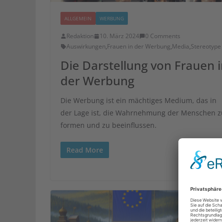
ALLGEMEIN
WERBUNG
Redaktion
10. März 2024
0 Comments
Auswirkungen
,
Frauen in der Werbung
,
Media
,
Stereotype
Die Darstellung von Frauen 
der Werbung
Die Werbung ist ein mächtiges Medium, das in
der Lage ist, die Wahrnehmung der Menschen z
formen und zu beeinflussen.
Read More