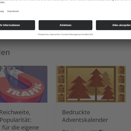
e mit eigenen Entwicklungen mit gleicher Zielsetzung auf sich warten
on morgen darf also ganz offiziell als eröffnet betrachtet werden.
Mit Retargeting für mehr Umsatz sorgen
len
Reichweite,
Bedruckte
Popularität:
Adventskalender
c für die eigene