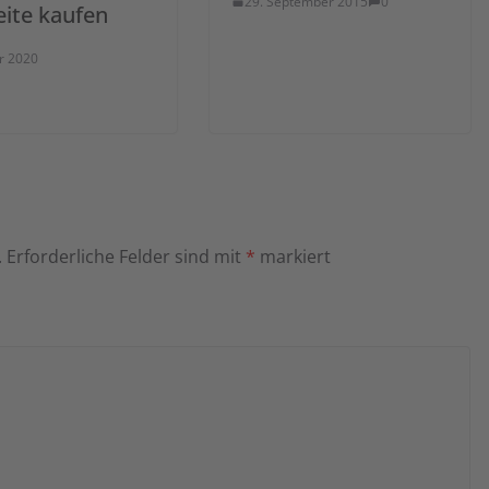
29. September 2015
0
ite kaufen
ar 2020
.
Erforderliche Felder sind mit
*
markiert