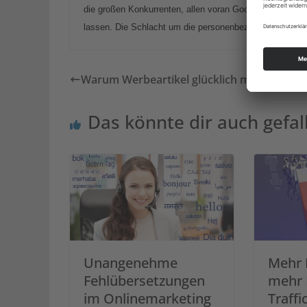
die großen Konkurrenten, allen voran Google, nicht lang
lassen. Die Schlacht um die personenbezogene Werbung v
Warum Werbeartikel glücklich machen
Das könnte dir auch gefal
Unangenehme
Mehr 
Fehlübersetzungen
mehr 
im Onlinemarketing
Traffi