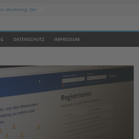
es Marketing: Der
rfolg
 Welche
tslösung passt zu
shop?
NG
DATENSCHUTZ
IMPRESSUM
r Werbestrategien
mmatic Advertising?
von Negativwerbung