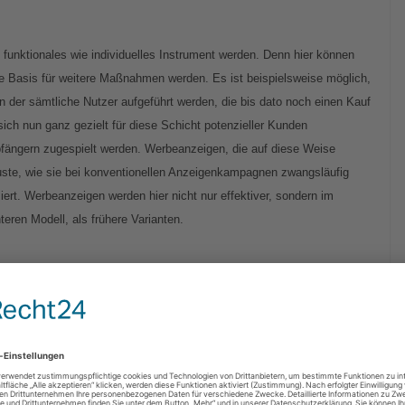
t funktionales wie individuelles Instrument werden. Denn hier können
e Basis für weitere Maßnahmen werden. Es ist beispielsweise möglich,
n der sämtliche Nutzer aufgeführt werden, die bis dato noch einen Kauf
ch nun ganz gezielt für diese Schicht potenzieller Kunden
fängern zugespielt werden. Werbeanzeigen, die auf diese Weise
uste, wie sie bei konventionellen Anzeigenkampagnen zwangsläufig
ert. Werbeanzeigen werden hier nicht nur effektiver, sondern im
eren Modell, als frühere Varianten.
erbenetzwerken aufgebaut. Das ermöglicht jedem Marketer auf Dauer,
en und auch potenzielle Kundenschichten außerhalb des Atlas
erbearbeit Atlas als Umgebung verlassen zu müssen.
rbung sind durch Atlas allemal zu erwarten, allerdings dürften auch