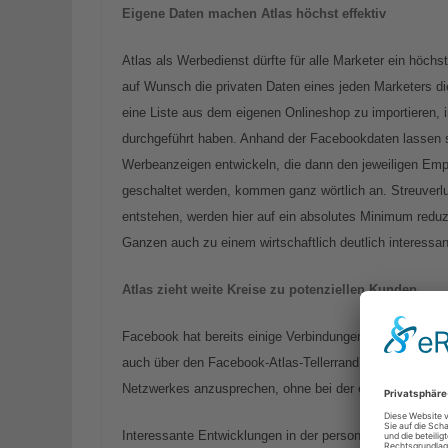
Eigene Daten machen Atlas höchst effektiv
Atlas als Werbedienst dürfte für alle Marketer ein höchs
auf Wunsch die privaten Daten eines jeden Marketers di
eine Liste aus dem eigenen Onlineshop zu importieren, i
durchgeführt haben. Anhand der Facebookdaten lassen si
Werbeanzeigen entwickeln, die dann den jeweiligen Emp
geschaltet werden, kommen ganz wörtlich an. Streuverl
entstehen, werden hier auf ein absolutes Minimum reduzi
Ganzen auch zu einem wirtschaftlich deutlich interessant
Atlas zieht weite Kreise zu potenziellen Kunden
Facebook hat bereits einige Verbindungen zu anderen W
auch über den Facebook-Atlas-Tellerrand hinauszublick
Netzwerkes anzusprechen, ohne bei der eigentlichen W
Interessante Entwicklungen in der personenbezogenen We