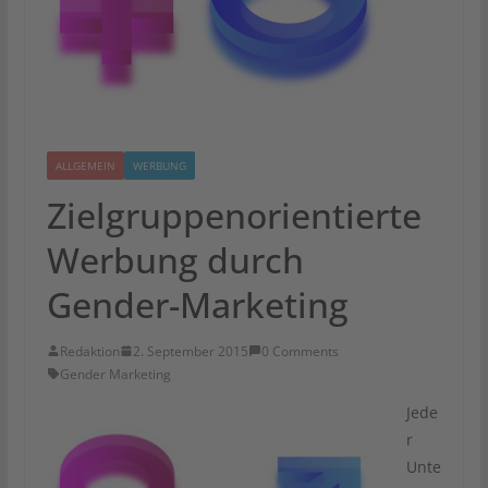
ALLGEMEIN
WERBUNG
Zielgruppenorientierte
Werbung durch
Gender-Marketing
Redaktion
2. September 2015
0 Comments
Gender Marketing
Jede
r
Unte