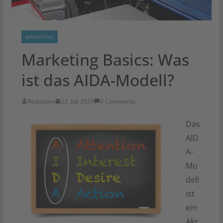
MARKETING
Marketing Basics: Was
ist das AIDA-Modell?
Redaktion
22. Juli 2019
0 Comments
Das
AID
A-
Mo
dell
ist
ein
Akr