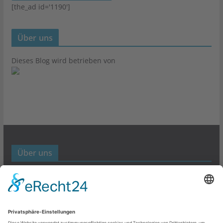
[the_ad id='1190']
Über uns
Dieses Blog wird betrieben von
Über uns
Werbund- und Marketing Blog
Links
Datenschutz