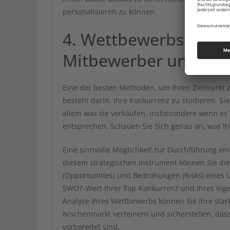
personalisieren zu können.
4. Wettbewerbsanalys
Mitbewerber und was
Eine der besten Methoden, um Ihren Zielmarkt z
besteht darin, Ihre Konkurrenz zu studieren. S
allem was sie verkaufen, insbesondere wenn es V
entsprechen. Schauen Sie Sich genau an, was Ih
Eine sinnvolle Möglichkeit zur Durchführung ei
diesem strategischen Instrument können Sie di
(Opportunities) und Bedrohungen (Risks) eines
SWOT-Wert Ihrer Top-Konkurrenz und Ihres eig
Analyse Ihres Wettbewerbs können Sie Ihre star
Nischenmarkt verfeinern und sicherstellen, da
vorbereitet sind.