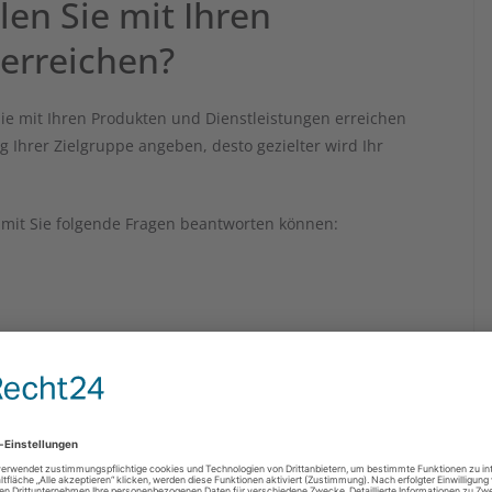
len Sie mit Ihren
 erreichen?
e Sie mit Ihren Produkten und Dienstleistungen erreichen
 Ihrer Zielgruppe angeben, desto gezielter wird Ihr
amit Sie folgende Fragen beantworten können:
r eines ganzen Unternehmens, das Sie mit Ihren Waren und
abei Ihren idealen Kunden in Betracht. Diese Übung hilft
mmen und Ihr Marketing-Messaging entsprechend