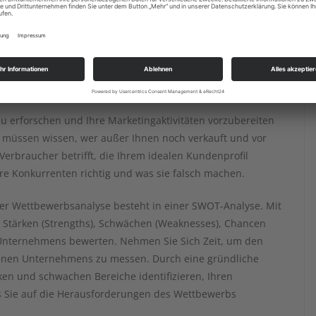
e: Wer sind Ihre
 macht sie aus?
u erforschen und Ihre Marketingaktivitäten vorzubereiten
ie müssen wissen, wer außer Ihnen noch verkauft und vor
erbraucher betrifft, die Ihrem idealen Kundenprofil
re Konkurrenten richtig und was sie falsch machen.
ner Wettbewerbsanalyse besteht in einer SWOT-Analyse. Mit
e Stärken (Strengths), Schwächen (Weaknesses), Chancen
 Unternehmens bewerten. Nehmen Sie Sich Zeit, um den
enen Unternehmens zu messen. Durch eine gründliche
ken und schwachen Bereiche identifizieren, Ihren
ss Sie auf die Herausforderungen des Wettbewerbs