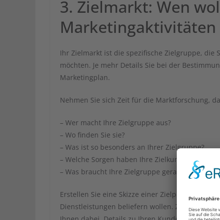
3. Zielmarkt: Wen wol
Marketingaktivitäten
Ihr Zielmarkt ist die spezifische Zielgruppe, di
möchten. Je mehr Details Sie bei der Bestimmung
Marketingplan.
Nehmen Sie sich Zeit für die Marktforschung, d
– Wer macht Ihre Zielgruppe aus?
– Wo finden Sie sie?
– Was ist so besonders an Ihrer Zielgruppe?
– Welche Sorgen haben Ihre Zielkunden?
– Was braucht Ihre Zielgruppe gerade jetzt?
Erstellen Sie eine Skizze einer Zielperson ode
Dienstleistungen beliefern wollen. Ziehen Sie d
Ihnen dabei, Details zu Ihren Kunden zu beko