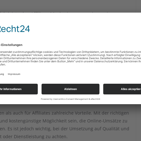
ktivität des Affiliate-Marketings zu steigern, ist es
anzubieten. Dazu kann beispielsweise die Bereitstellung
 zur Vermarktung des Produkts oder der
imierung:
Wie bei jeder Marketingmaßnahme ist auch
erliche Überwachung und Optimierung der Maßnahmen
itig Trends zu erkennen und auf Veränderungen zu
 als auch für Affiliates zahlreiche Vorteile. Mit der richtigen
 und kostengünstige Möglichkeit sein, die Online-Umsätze zu
. Es ist jedoch wichtig, bei der Umsetzung auf Qualität und
t oder Dienstleistung zu achten.