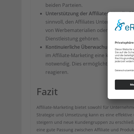
beiden Parteien.
Unterstützung der Affiliates:
Um die Effe
sinnvoll, den Affiliates Unterstützung 
von Werbematerialien oder Schulungen
Dienstleistung gehören.
Kontinuierliche Überwachung und Opt
im Affiliate-Marketing eine kontinui
notwendig. Dies ermöglicht es, frühze
reagieren.
Fazit
Affiliate-Marketing bietet sowohl für Unternehmen
Strategie und Umsetzung kann es eine effektive
steigern und neue Kundengruppen zu erschließen
eine gute Passung zwischen Affiliate und Produk