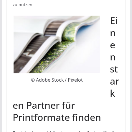
zu nutzen.
Ei
n
e
n
st
ar
© Adobe Stock / Pixelot
k
en Partner für
Printformate finden