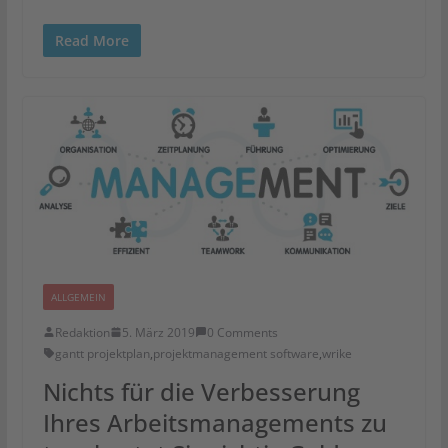
Read More
ALLGEMEIN
Redaktion
5. März 2019
0 Comments
gantt projektplan
,
projektmanagement software
,
wrike
Nichts für die Verbesserung
Ihres Arbeitsmanagements zu