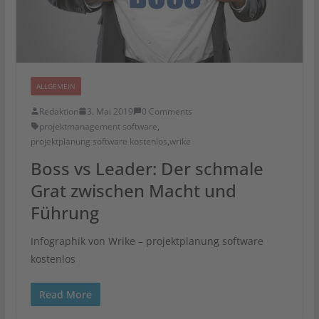
ALLGEMEIN
Redaktion
3. Mai 2019
0 Comments
projektmanagement software
,
projektplanung software kostenlos
,
wrike
Boss vs Leader: Der schmale
Grat zwischen Macht und
Führung
Infographik von Wrike – projektplanung software
kostenlos
Read More