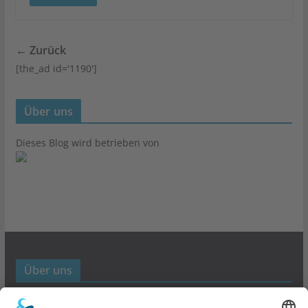
← Zurück
[the_ad id='1190']
Über uns
Dieses Blog wird betrieben von
Über uns
Werbund- und Marketing Blog