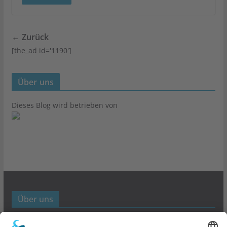
← Zurück
[the_ad id='1190']
Über uns
Dieses Blog wird betrieben von
Über uns
Werbund- und Marketing Blog