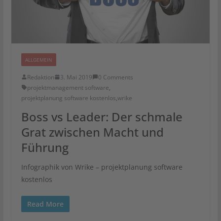
ALLGEMEIN
Redaktion
3. Mai 2019
0 Comments
projektmanagement software
,
projektplanung software kostenlos
,
wrike
Boss vs Leader: Der schmale
Grat zwischen Macht und
Führung
Infographik von Wrike – projektplanung software
kostenlos
Read More