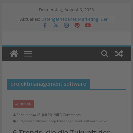
Zum
Donnerstag, August 6, 2026
Inhalt
Aktuelles:
Datengetriebenes Marketing: Der
springen
Schlüssel zum Erfolg
Vergleichstest: Welche
Warenwirtschaftslösung passt zu
deinem Onlineshop?
Veränderung der Werbestrategien
in Krisenzeiten
Was ist Programmatic Advertising?
Auswirkungen von Negativwerbung
auf Marken
projektmanagement software
ALLGEMEIN
Redaktion
18. Juli 2019
0 Comments
aufgaben software
,
projektmanagement software
,
wrike
6 Trends, die die Zukunft der