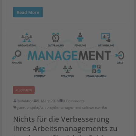
Read More
ALLGEMEIN
Redaktion
5. März 2019
0 Comments
gantt projektplan
,
projektmanagement software
,
wrike
Nichts für die Verbesserung
Ihres Arbeitsmanagements zu