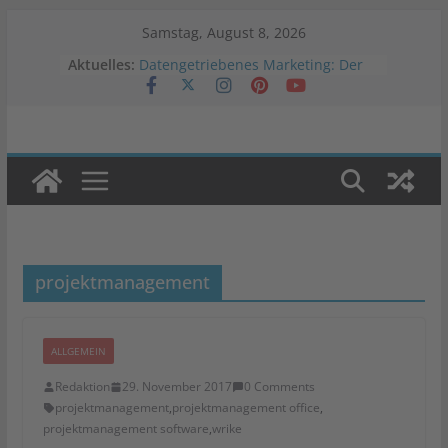
Zum
Samstag, August 8, 2026
Inhalt
Aktuelles:
Datengetriebenes Marketing: Der
springen
Schlüssel zum Erfolg
Vergleichstest: Welche
Warenwirtschaftslösung passt zu
deinem Onlineshop?
Veränderung der Werbestrategien
in Krisenzeiten
Was ist Programmatic Advertising?
Auswirkungen von Negativwerbung
auf Marken
projektmanagement
ALLGEMEIN
Redaktion
29. November 2017
0 Comments
projektmanagement
,
projektmanagement office
,
projektmanagement software
,
wrike