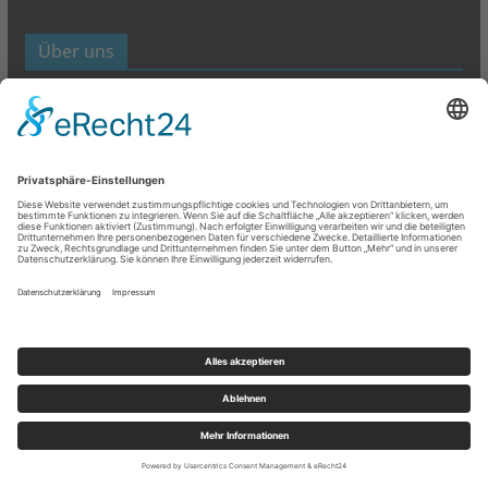
Über uns
Werbund- und Marketing Blog
Links
Datenschutz
Impressum
Copyright © 2026
Werbung- und Marketing
. Alle Rechte
vorbehalten.
Theme:
ColorMag
von ThemeGrill. Bereitgestellt von
WordPress
.