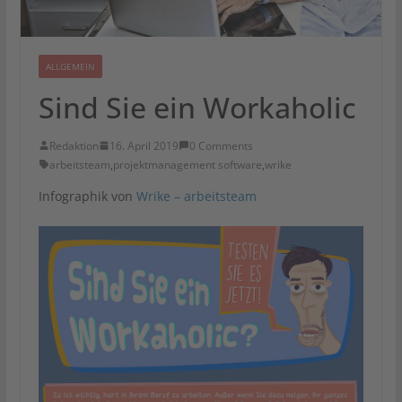
ALLGEMEIN
Sind Sie ein Workaholic
Redaktion
16. April 2019
0 Comments
arbeitsteam
,
projektmanagement software
,
wrike
Infographik von
Wrike – arbeitsteam