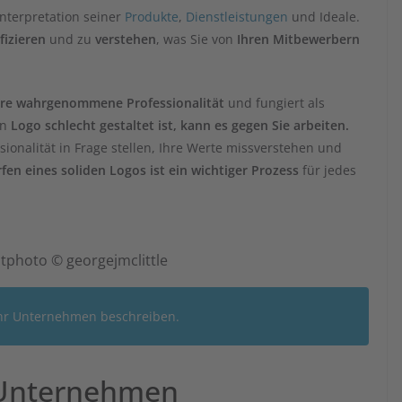
 Interpretation seiner
Produkte
,
Dienstleistungen
und Ideale.
fizieren
und zu
verstehen
, was Sie von
Ihren Mitbewerbern
Ihre wahrgenommene Professionalität
und fungiert als
in
Logo
schlecht gestaltet ist, kann es gegen Sie arbeiten.
ionalität in Frage stellen, Ihre Werte missverstehen und
fen eines soliden Logos ist ein wichtiger Prozess
für jedes
tphoto © georgejmclittle
e Ihr Unternehmen beschreiben.
r Unternehmen