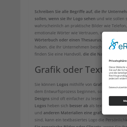
Schreiben Sie alle Begriffe auf, die Ihr Untern
sollen, wenn sie Ihr Logo sehen
und wie sollen s
wahrscheinlich an praktische Bilder wie Telefon
emotionale Wörter wie Vertrauen, vorausschaue
Wörterbuch oder einen Thesaurus, wenn Sie Hi
haben, die Ihr Unternehmen beschreiben, prüfen
finden Sie eine Handvoll,
die die Natur Ihrer Or
Grafik oder Text?
Sie können
Logos
mithilfe von
Grafiken, Text o
dem Entwurfsprozess beginnen, sollten Sie ent
Designs
sind oft einfacher zu lesen und erforde
Logos
heben sich
besser ab
als textbasierte L
und
anderen Materialien eine grafische Note
. 
sind, kann ein textbasiertes Logo die Persönlic
Sie generische Bilder oder Cliparts
, wenn Sie Ih