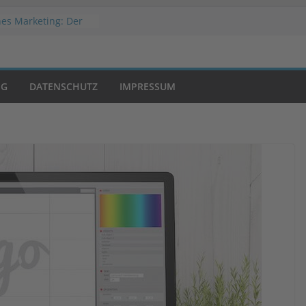
es Marketing: Der
Erfolg
 Welche
tslösung passt zu
shop?
NG
DATENSCHUTZ
IMPRESSUM
er Werbestrategien
mmatic Advertising?
von Negativwerbung