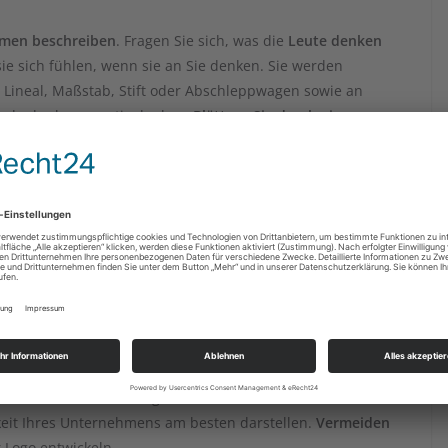
ehmen beschreiben
. Fragen Sie sich, was die
Leute denken
ie sich fühlen, wenn sie an Sie denken. Sie werden
, Lineal, Maßstab, Stift oder Abschleppwagen sowie an
nd oder konservativ denken.
Blättern Sie durch ein
lfe benötigen
. Wenn Sie eine Seite mit Wörtern gefüllt
 Sie, ob diese Ihre Aufmerksamkeit erregen. Im Idealfall
ganisation wirklich beschreiben
.
der einer Kombination aus beiden entwerfen
. Bevor Sie mit
scheiden,
welchen Ansatz Sie bevorzugen
.
Textbasierte
rn keine Interpretation durch den Betrachter.
Grafische
ogos und verleihen dem
Marketing
allgemein sowie
Briefköpfen
Wenn die von Ihnen ausgewählten Wörter eher emotional
hkeit Ihres Unternehmens am besten darstellen.
Vermeiden
r Logo entwickeln.