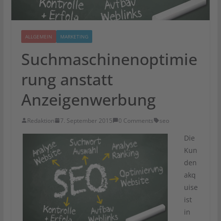
ALLGEMEIN
MARKETING
Suchmaschinenoptimie
rung anstatt
Anzeigenwerbung
Redaktion
7. September 2015
0 Comments
seo
Die
Kun
den
akq
uise
ist
in