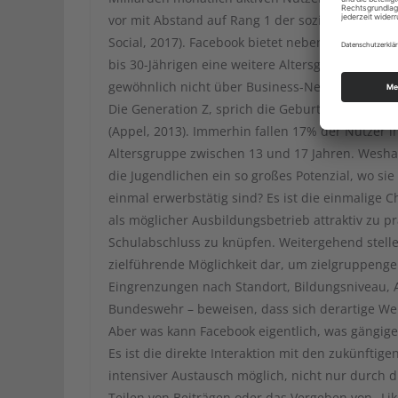
vor mit Abstand auf Rang 1 der sozialen Plattfo
Social, 2017). Facebook bietet neben den heiß b
bis 30-Jährigen eine weitere Altersgruppe, die s
gewöhnlich nicht über Business-Netzwerke errei
Die Generation Z, sprich die Geburtenjahrgänge
(Appel, 2013). Immerhin fallen 17% der Nutzer i
Altersgruppe zwischen 13 und 17 Jahren. Wesha
die Jugendlichen ein so großes Potenzial, wo sie
einmal erwerbstätig sind? Es ist die einmalige C
als möglicher Ausbildungsbetrieb attraktiv zu p
Schulabschluss zu knüpfen. Weitergehend stell
zielführende Möglichkeit dar, um zielgruppeng
Eingrenzungen nach Standort, Bildungsniveau, Al
Bundeswehr – beweisen, dass sich derartige We
Aber was kann Facebook eigentlich, was gängige
Es ist die direkte Interaktion mit den zukünftig
intensiver Austausch möglich, nicht nur durch
Teilen von Beiträgen oder das Vergeben von „Lik