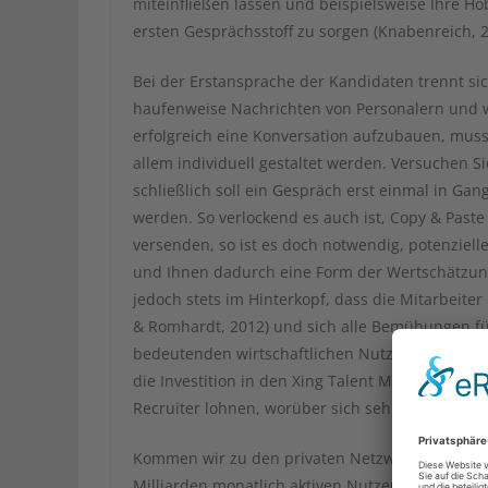
miteinfließen lassen und beispielsweise Ihre Ho
ersten Gesprächsstoff zu sorgen (Knabenreich, 2
Bei der Erstansprache der Kandidaten trennt si
haufenweise Nachrichten von Personalern und 
erfolgreich eine Konversation aufzubauen, mus
allem individuell gestaltet werden. Versuchen Si
schließlich soll ein Gespräch erst einmal in Ga
werden. So verlockend es auch ist, Copy & Past
versenden, so ist es doch notwendig, potenziel
und Ihnen dadurch eine Form der Wertschätzung 
jedoch stets im Hinterkopf, dass die Mitarbeite
& Romhardt, 2012) und sich alle Bemühungen für
bedeutenden wirtschaftlichen Nutzen äußern kö
die Investition in den Xing Talent Manager (jäh
Recruiter lohnen, worüber sich sehr gezielt gee
Kommen wir zu den privaten Netzwerken. Mit ü
Milliarden monatlich aktiven Nutzern ist Facebo