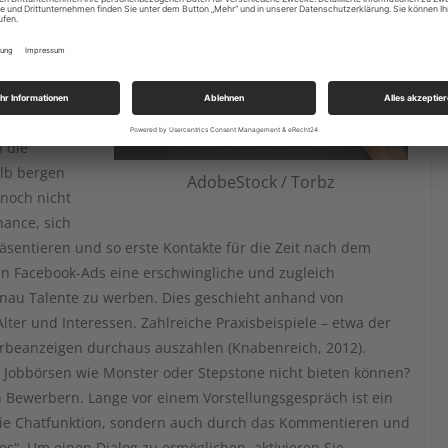
rmen (We are
egehrten 18-
ich
chen lässt:
 ab 2000
n die
lb bergen
AdobeStock / Torbz
 noch nicht
hance, sich
räsentieren und so erste Kontakte für die Zeit nach dem
en Facebook-Ads eine erschwingliche und zugleich
enau Talente zu werben. Dies geschieht anhand von
ter und Interessen. Zahlreiche Praxisbeispiele – etwa der
rbeanzeigen durchaus auszahlen (Knabenreich, 2012).
 Jobbörsen wie Monster oder Stepstone nicht bieten können?
en Bewerbern. Lange vor einem Vorstellungsgespräch ist ein
 die Chatfunktion, sondern auch durch das Kommentieren und
es“. Um einen Dialog zu ermöglichen, aktivieren Sie