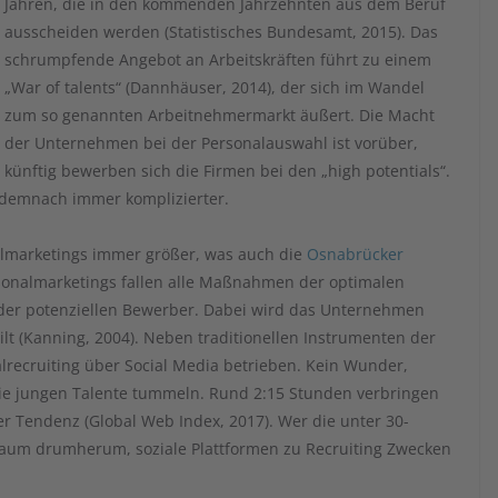
Jahren, die in den kommenden Jahrzehnten aus dem Beruf
ausscheiden werden (Statistisches Bundesamt, 2015). Das
schrumpfende Angebot an Arbeitskräften führt zu einem
„War of talents“ (Dannhäuser, 2014), der sich im Wandel
zum so genannten Arbeitnehmermarkt äußert. Die Macht
der Unternehmen bei der Personalauswahl ist vorüber,
künftig bewerben sich die Firmen bei den „high potentials“.
d demnach immer komplizierter.
almarketings immer größer, was auch die
Osnabrücker
rsonalmarketings fallen alle Maßnahmen der optimalen
 der potenziellen Bewerber. Dabei wird das Unternehmen
ilt (Kanning, 2004). Neben traditionellen Instrumenten der
ecruiting über Social Media betrieben. Kein Wunder,
 die jungen Talente tummeln. Rund 2:15 Stunden verbringen
der Tendenz (Global Web Index, 2017). Wer die unter 30-
kaum drumherum, soziale Plattformen zu Recruiting Zwecken