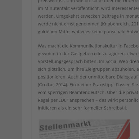
preiswert ist. Und wie oft sollte über die Unte
im Minutentakt veröffentlicht, wird Interessen
werden. Umgekehrt erwecken Beiträge in monatli
werde nicht ernst genommen (Knabenreich, 2012
goldenen Mitte, wobei es keine pauschale Antw
Was macht die Kommunikationskultur in Facebo
gewohnt in der Gastgeberrolle zu agieren, etw
Vorstellungsgespräch bitten. Im Social Web dre
sich plötzlich, um ihre Zielgruppen abzuholen, 
positionieren. Auch der unmittelbare Dialog a
(Grothe, 2014). Ein kleiner Praxistipp: Passen S
vom sperrigen Beamtendeutsch. Über die privat
Regel per „Du“ ansprechen – das wirkt persönli
initiieren als ein sehr formeller Schreibstil.