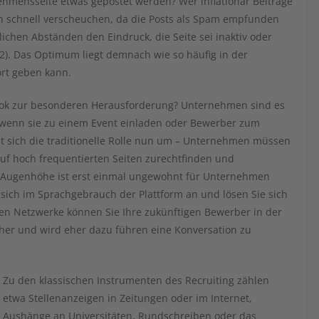
rnehmensseite etwas gepostet werden? Wer inflationär Beiträge
ten schnell verscheuchen, da die Posts als Spam empfunden
chen Abständen den Eindruck, die Seite sei inaktiv oder
). Das Optimum liegt demnach wie so häufig in der
ort geben kann.
ok zur besonderen Herausforderung? Unternehmen sind es
a wenn sie zu einem Event einladen oder Bewerber zum
ht sich die traditionelle Rolle nun um – Unternehmen müssen
auf hoch frequentierten Seiten zurechtfinden und
uf Augenhöhe ist erst einmal ungewohnt für Unternehmen
ie sich im Sprachgebrauch der Plattform an und lösen Sie sich
en Netzwerke können Sie Ihre zukünftigen Bewerber in der
cher und wird eher dazu führen eine Konversation zu
Zu den klassischen Instrumenten des Recruiting zählen
etwa Stellenanzeigen in Zeitungen oder im Internet,
Aushänge an Universitäten, Rundschreiben oder das