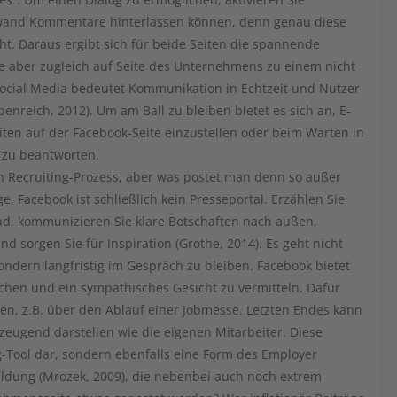
nwand Kommentare hinterlassen können, denn genau diese
ht. Daraus ergibt sich für beide Seiten die spannende
ie aber zugleich auf Seite des Unternehmens zu einem nicht
ocial Media bedeutet Kommunikation in Echtzeit und Nutzer
enreich, 2012). Um am Ball zu bleiben bietet es sich an, E-
ten auf der Facebook-Seite einzustellen oder beim Warten in
 zu beantworten.
den Recruiting-Prozess, aber was postet man denn so außer
e, Facebook ist schließlich kein Presseportal. Erzählen Sie
ind, kommunizieren Sie klare Botschaften nach außen,
 sorgen Sie für Inspiration (Grothe, 2014). Es geht nicht
ndern langfristig im Gespräch zu bleiben. Facebook bietet
achen und ein sympathisches Gesicht zu vermitteln. Dafür
en, z.B. über den Ablauf einer Jobmesse. Letzten Endes kann
eugend darstellen wie die eigenen Mitarbeiter. Diese
ng-Tool dar, sondern ebenfalls eine Form des Employer
ldung (Mrozek, 2009), die nebenbei auch noch extrem