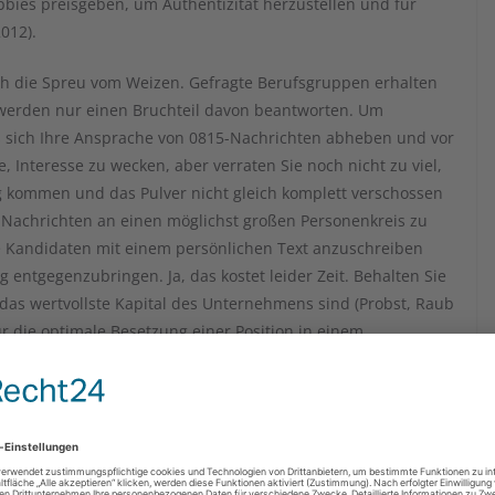
bbies preisgeben, um Authentizität herzustellen und für
012).
ch die Spreu vom Weizen. Gefragte Berufsgruppen erhalten
werden nur einen Bruchteil davon beantworten. Um
s sich Ihre Ansprache von 0815-Nachrichten abheben und vor
e, Interesse zu wecken, aber verraten Sie noch nicht zu viel,
ng kommen und das Pulver nicht gleich komplett verschossen
e Nachrichten an einen möglichst großen Personenkreis zu
le Kandidaten mit einem persönlichen Text anzuschreiben
entgegenzubringen. Ja, das kostet leider Zeit. Behalten Sie
r das wertvollste Kapital des Unternehmens sind (Probst, Raub
 die optimale Besetzung einer Position in einem
nnen (Kanning, 2004). Bei größeren Firmen kann sich sogar
rliche Lizenzgebühren liegen bei etwa 3000€) oder LinkedIn
ignete Kandidaten finden lassen.
ber 2
ok nach wie