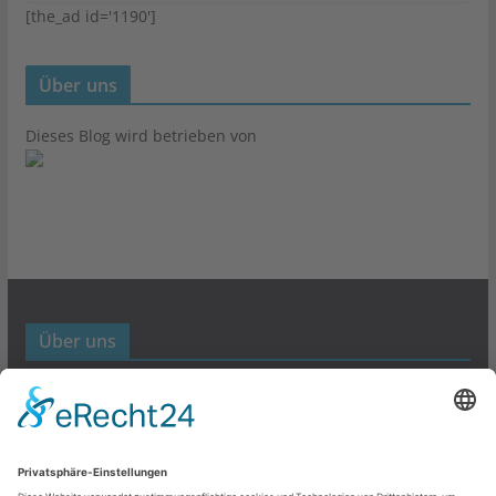
[the_ad id='1190']
Über uns
Dieses Blog wird betrieben von
Über uns
Werbund- und Marketing Blog
Links
Datenschutz