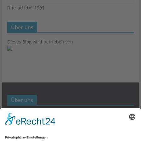
[the_ad id='1190']
Über uns
Dieses Blog wird betrieben von
Über uns
Werbund- und Marketing Blog
Links
Datenschutz