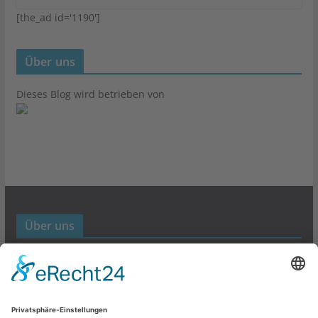
[the_ad id='1190']
Über uns
Dieses Blog wird betrieben von
Über uns
Werbund- und Marketing Blog
Links
Datenschutz