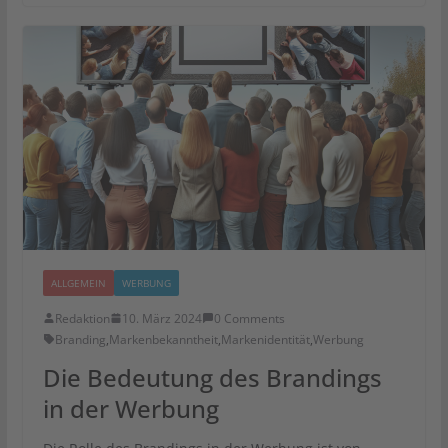
ALLGEMEIN
WERBUNG
Redaktion
10. März 2024
0 Comments
Branding
,
Markenbekanntheit
,
Markenidentität
,
Werbung
Die Bedeutung des Brandings
in der Werbung