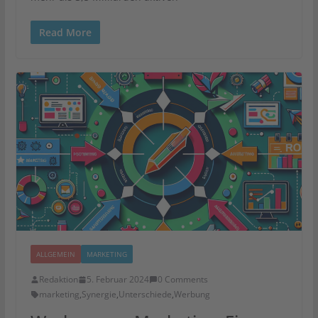
Read More
ALLGEMEIN
MARKETING
Redaktion
5. Februar 2024
0 Comments
marketing
,
Synergie
,
Unterschiede
,
Werbung