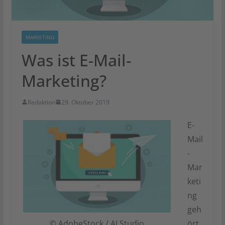
MARKETING
Was ist E-Mail-
Marketing?
Redaktion
29. Oktober 2019
E-
Mail
-
Mar
keti
ng
geh
© AdobeStock / AI Studio
ört