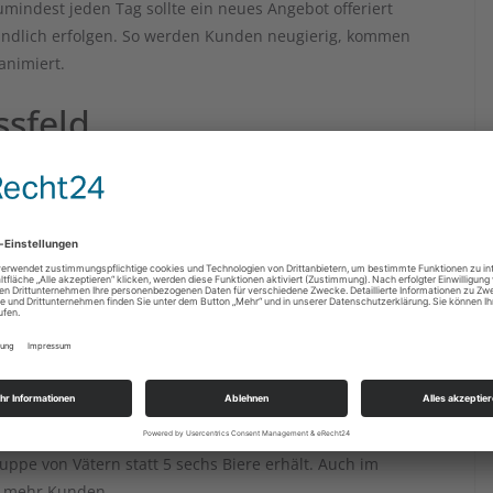
indest jeden Tag sollte ein neues Angebot offeriert
ndlich erfolgen. So werden Kunden neugierig, kommen
animiert.
ssfeld
deres. Kunden, die Geschenke direkt an den Vater senden,
rzeile unter den Namen zu setzen. So freut bereits der
 beigelegte Grußkarte, die mit persönlichen Zeilen versehen
sonderem.
Vatertag im Geschäft einen Rabatt. Angelehnt an den Brauch,
Freunden unternehmen, sollten Ermäßigungen für eine kleine
für Biergutscheine damit werben, dass Väter entweder einen
uppe von Vätern statt 5 sechs Biere erhält. Auch im
ür mehr Kunden.