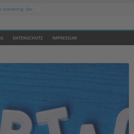
s Marketing: Der
folg
Welche
slösung passt zu
hop?
NG
DATENSCHUTZ
IMPRESSUM
 Werbestrategien
atic Advertising?
on Negativwerbung