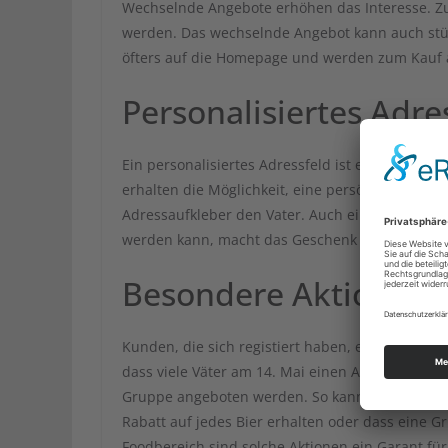
Wechselnde Angebote erhöhen das Interesse. Zum
werden. Das wechselnde Angebot kann auch stü
öfters auf die Homepage und werden zum Kauf 
Personalisiertes Adre
Ein personalisiertes Adressfeld ist etwas Beson
erhalten die Möglichkeit, eine persönliche Unte
Adressaufkleber den Vater. Auch eine kostenfrei
werden kann, macht das Geschenk zu etwas Be
Besondere Aktionen
Kunden, die sich registiert haben, erhalten am 
dass viele Väter am 14. Mai einen Ausflug mit 
Gruppe angeboten werden. So kann eine Aktion 
Rabatt auf jedes Bier erhalten oder dass eine Gr
Foodbereich sind solche Aktionen ein Garant f