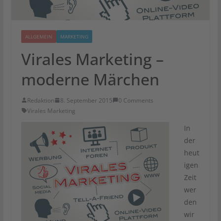
ALLGEMEIN
MARKETING
Virales Marketing –
moderne Märchen
Redaktion
8. September 2015
0 Comments
Virales Marketing
In
der
heut
igen
Zeit
wer
den
wir