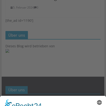
5. Februar 2024
0
[the_ad id='1190']
Über uns
Dieses Blog wird betrieben von
Über uns
Werbund- und Marketing Blog