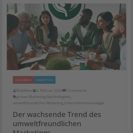
ALLGEMEIN
MARKETING
Redaktion
5. Februar 2024
0 Comments
grünes Marketing
,
Nachhaltigkeit
,
umweltfreundliches Marketing
,
Unternehmensstrategie
Der wachsende Trend des
umweltfreundlichen
Marketings