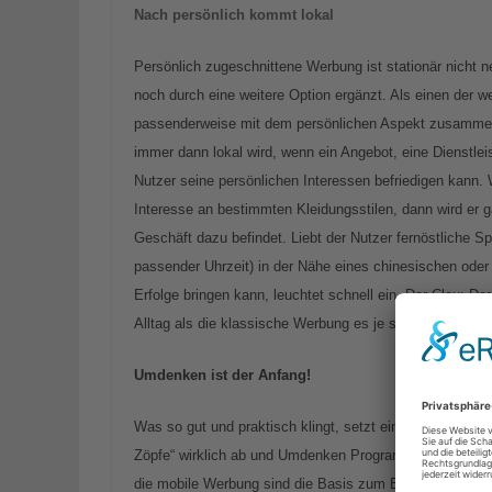
Nach persönlich kommt lokal
Persönlich zugeschnittene Werbung ist stationär nicht ne
noch durch eine weitere Option ergänzt. Als einen der 
passenderweise mit dem persönlichen Aspekt zusammenf
immer dann lokal wird, wenn ein Angebot, eine Dienstlei
Nutzer seine persönlichen Interessen befriedigen kann. 
Interesse an bestimmten Kleidungsstilen, dann wird er 
Geschäft dazu befindet. Liebt der Nutzer fernöstliche Sp
passender Uhrzeit) in der Nähe eines chinesischen ode
Erfolge bringen kann, leuchtet schnell ein. Der Clou: De
Alltag als die klassische Werbung es je schaffen könnte
Umdenken ist der Anfang!
Was so gut und praktisch klingt, setzt ein komplettes 
Zöpfe“ wirklich ab und Umdenken Programm werden. Ne
die mobile Werbung sind die Basis zum Erfolg. Erfolg hei