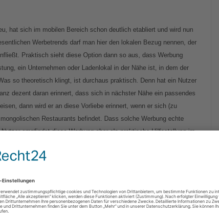
u, hat sich im mobilen Bereich schon deutlich etabliert und wird nun
wesentlichen Werbetrends darf man hier den lokalen Bezug nennen, der
ließt. Praktisch sieht diese Option dann so aus, dass Werbung
stung, ein Unternehmen oder Ladenlokal in der Nähe ist, in dem der
Was so theoretisch klingt, ist durchaus praktisch. Denn hat ein Nutzer
ganz dezent daran erinnert, dass sich in nächster Nähe ein passendes
eisen, dann wird er an diese Vorliebe erinnert, wenn er sich (zu
r mongolischen Restaurants befindet. Dass solche Werbung echte
r Nutzer empfindet diese Werbung eher als praktische Hilfestellung im
.
Umdenken bei den Werbetreibenden voraus. Denn hier müssen die „alten
u gestaltete Konzepte und vor allem überzeugende Umsetzungen für
ßt in diesem Fall, dass die Nutzer die letztliche Werbung als