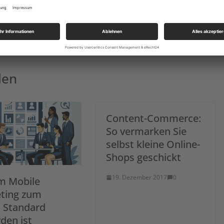
erbepartner überhaupt in die neuen Modelle mit einsteigen.
hung
Shitstorm heldenhaft meistern!
len
Content-Commerce:
So vermarken Sie
selbst kleine Online-
Shops geschickt
19. Dezember 2017
0
m Mobile
ting zum
 Standard
den ist