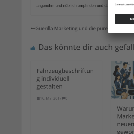
angenehm und nützlich empfinden und dass potenzielle W
Guerilla Marketing und die pure Überrasc
Das könnte dir auch gefal
Fahrzeugbeschriftun
g individuell
gestalten
16. Mai 2017
0
Waru
Marke
neuen
gewor