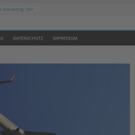
s Marketing: Der
folg
Welche
slösung passt zu
hop?
NG
DATENSCHUTZ
IMPRESSUM
 Werbestrategien
atic Advertising?
on Negativwerbung