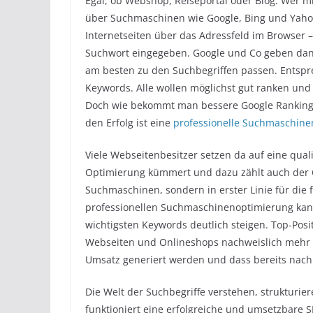
Egal, ob Webshop, Reiseportal oder Blog: Wer m
über Suchmaschinen wie Google, Bing und Yah
Internetseiten über das Adressfeld im Browser 
Suchwort eingegeben. Google und Co geben dann 
am besten zu den Suchbegriffen passen. Entspr
Keywords. Alle wollen möglichst gut ranken und
Doch wie bekommt man bessere Google Rankings
den Erfolg ist eine
professionelle Suchmaschin
Viele Webseitenbesitzer setzen da auf eine qual
Optimierung kümmert und dazu zählt auch der C
Suchmaschinen, sondern in erster Linie für die f
professionellen Suchmaschinenoptimierung kann
wichtigsten Keywords deutlich steigen. Top-Posi
Webseiten und Onlineshops nachweislich mehr
Umsatz generiert werden und dass bereits nac
Die Welt der Suchbegriffe verstehen, strukturie
funktioniert eine erfolgreiche und umsetzbare SE