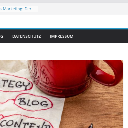
s Marketing: Der
folg
Welche
slösung passt zu
hop?
NG
DATENSCHUTZ
IMPRESSUM
 Werbestrategien
atic Advertising?
on Negativwerbung