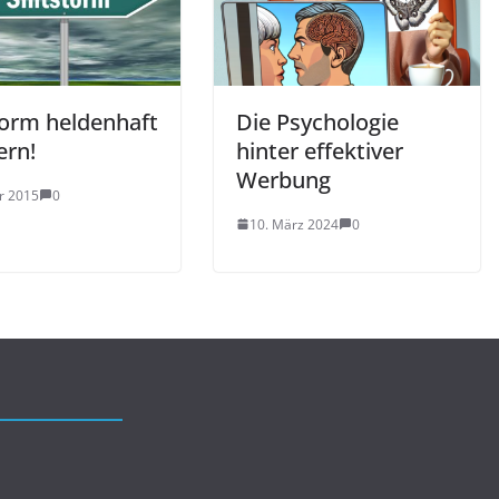
torm heldenhaft
Die Psychologie
ern!
hinter effektiver
Werbung
ar 2015
0
10. März 2024
0