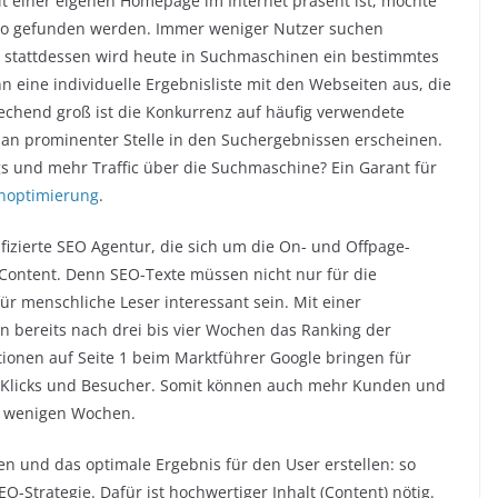
it einer eigenen Homepage im Internet präsent ist, möchte
oo gefunden werden. Immer weniger Nutzer suchen
– stattdessen wird heute in Suchmaschinen ein bestimmtes
eine individuelle Ergebnisliste mit den Webseiten aus, die
echend groß ist die Konkurrenz auf häufig verwendete
 an prominenter Stelle in den Suchergebnissen erscheinen.
 und mehr Traffic über die Suchmaschine? Ein Garant für
enoptimierung
.
ifizierte SEO Agentur, die sich um die On- und Offpage-
ontent. Denn SEO-Texte müssen nicht nur für die
ür menschliche Leser interessant sein. Mit einer
 bereits nach drei bis vier Wochen das Ranking der
tionen auf Seite 1 beim Marktführer Google bringen für
 Klicks und Besucher. Somit können auch mehr Kunden und
h wenigen Wochen.
ren und das optimale Ergebnis für den User erstellen: so
O-Strategie. Dafür ist hochwertiger Inhalt (Content) nötig.