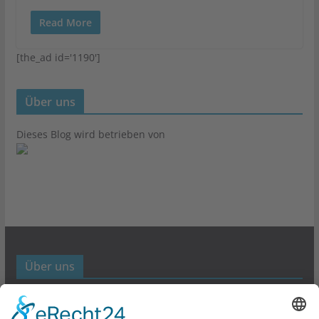
Read More
[the_ad id='1190']
Über uns
Dieses Blog wird betrieben von
Über uns
Werbund- und Marketing Blog