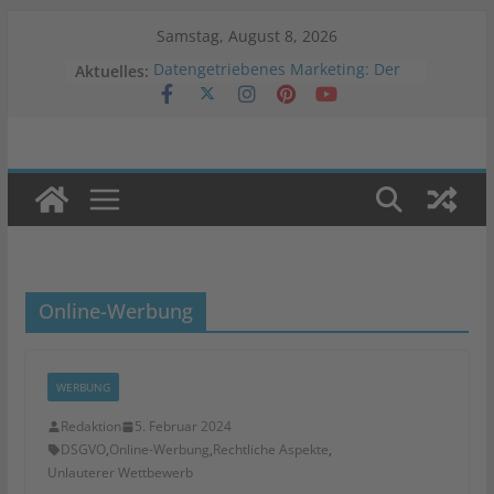
Zum
Samstag, August 8, 2026
Inhalt
Datengetriebenes Marketing: Der
Aktuelles:
springen
Schlüssel zum Erfolg
Vergleichstest: Welche
Warenwirtschaftslösung passt zu
deinem Onlineshop?
Veränderung der Werbestrategien
in Krisenzeiten
Was ist Programmatic Advertising?
Auswirkungen von Negativwerbung
auf Marken
Online-Werbung
WERBUNG
Redaktion
5. Februar 2024
DSGVO
,
Online-Werbung
,
Rechtliche Aspekte
,
Unlauterer Wettbewerb