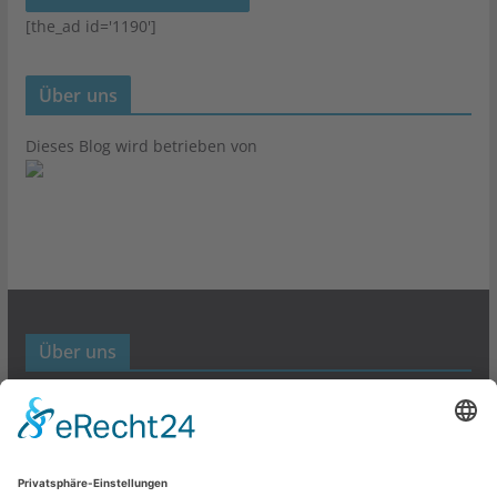
[the_ad id='1190']
Über uns
Dieses Blog wird betrieben von
Über uns
Werbund- und Marketing Blog
Links
Datenschutz