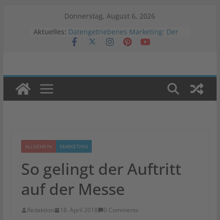
Zum
Donnerstag, August 6, 2026
Inhalt
Aktuelles:
Datengetriebenes Marketing: Der
springen
Schlüssel zum Erfolg
Vergleichstest: Welche
Warenwirtschaftslösung passt zu
deinem Onlineshop?
Veränderung der Werbestrategien
in Krisenzeiten
Was ist Programmatic Advertising?
Auswirkungen von Negativwerbung
auf Marken
ALLGEMEIN
MARKETING
So gelingt der Auftritt
auf der Messe
Redaktion
18. April 2018
0 Comments