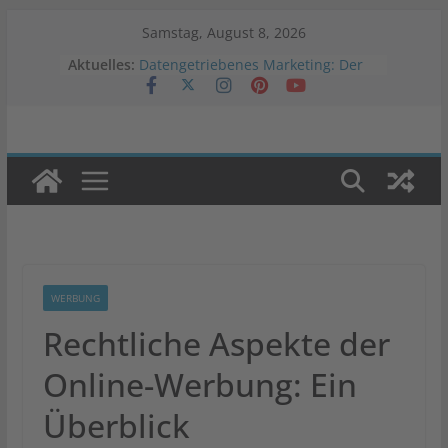
Zum
Samstag, August 8, 2026
Inhalt
Aktuelles:
Datengetriebenes Marketing: Der
springen
Schlüssel zum Erfolg
Vergleichstest: Welche
Warenwirtschaftslösung passt zu
deinem Onlineshop?
Veränderung der Werbestrategien
in Krisenzeiten
Was ist Programmatic Advertising?
Auswirkungen von Negativwerbung
auf Marken
WERBUNG
Rechtliche Aspekte der
Online-Werbung: Ein
Überblick