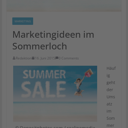
MARKETING
Marketingideen im
Sommerloch
Redaktion
16. Juni 2015
0 Comments
Häuf
ig
geht
der
Ums
atz
im
Som
mer
© Depositphotos.com / realinemedia