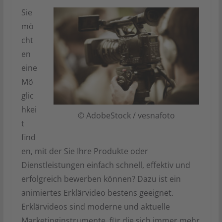
Sie
mö
cht
en
eine
Mö
glic
hkei
© AdobeStock / vesnafoto
t
find
en, mit der Sie Ihre Produkte oder
Dienstleistungen einfach schnell, effektiv und
erfolgreich bewerben können? Dazu ist ein
animiertes Erklärvideo bestens geeignet.
Erklärvideos sind moderne und aktuelle
Marketinginstrumente, für die sich immer mehr