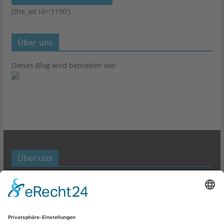
[the_ad id='1190']
Über uns
Dieses Blog wird betrieben von
Über uns
Werbund- und Marketing Blog
Links
Datenschutz