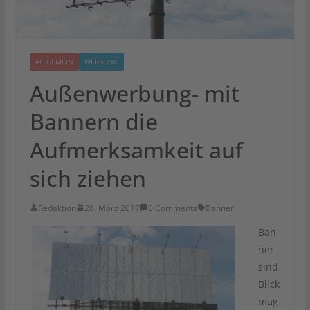
ALLGEMEIN
WERBUNG
Außenwerbung- mit
Bannern die
Aufmerksamkeit auf
sich ziehen
Redaktion
28. März 2017
0 Comments
Banner
Ban
ner
sind
Blick
mag