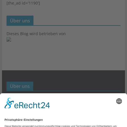
[the_ad id='1190']
Über uns
Dieses Blog wird betrieben von
Über uns
Werbund- und Marketing Blog
Links
Datenschutz