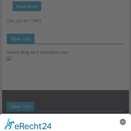
Read More
[the_ad id='1190']
Über uns
Dieses Blog wird betrieben von
Über uns
Werbund- und Marketing Blog
Links