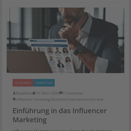
ALLGEMEIN
MARKETING
Redaktion
10. März 2024
0 Comments
influencer marketing
,
Nachteile
,
Unternehmen
,
Vorteile
Einführung in das Influencer
Marketing