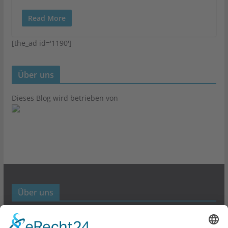
Read More
[the_ad id='1190']
Über uns
Dieses Blog wird betrieben von
Über uns
Werbund- und Marketing Blog