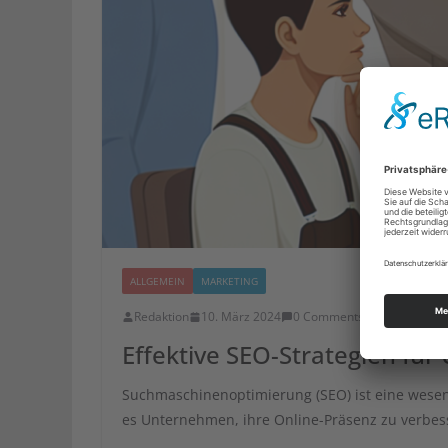
ALLGEMEIN
MARKETING
Redaktion
10. März 2024
0 Comments
digitales Ma
Effektive SEO-Strategien fü
Suchmaschinenoptimierung (SEO) ist eine wesen
es Unternehmen, ihre Online-Präsenz zu verbess