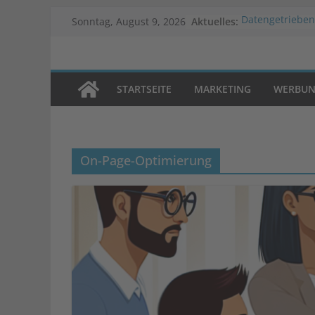
Zum
Aktuelles:
Datengetrieben
Sonntag, August 9, 2026
Inhalt
Schlüssel zum E
Vergleichstest:
springen
Warenwirtschaf
deinem Online
STARTSEITE
MARKETING
WERBU
Veränderung de
in Krisenzeiten
Was ist Progra
Auswirkungen 
auf Marken
On-Page-Optimierung