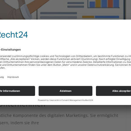
rketing
,
Keyword-Recherche
,
On-Page-Optimierung
,
SEO-Strategien
r Unternehmen
tliche Komponente des digitalen Marketings. Sie ermöglicht
ern, indem sie ihre