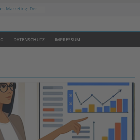
es Marketing: Der
rfolg
 Welche
tslösung passt zu
shop?
NG
DATENSCHUTZ
IMPRESSUM
r Werbestrategien
mmatic Advertising?
von Negativwerbung