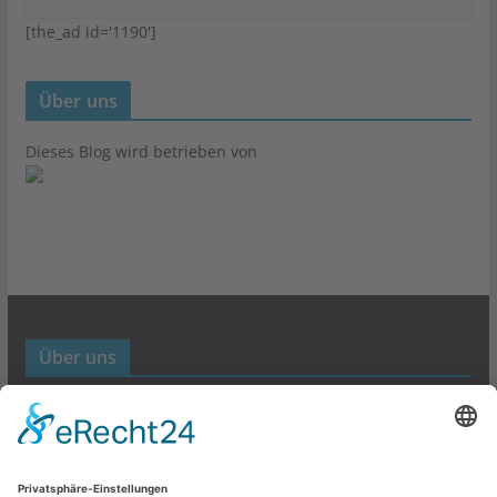
[the_ad id='1190']
Über uns
Dieses Blog wird betrieben von
Über uns
Werbund- und Marketing Blog
Links